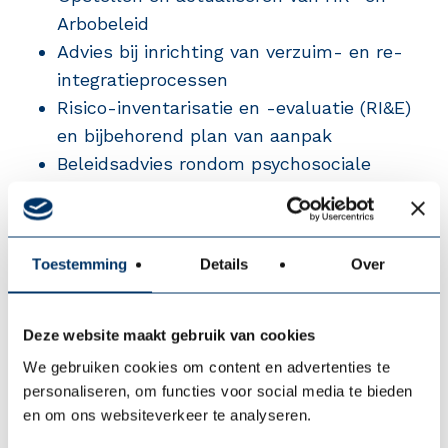
Arbobeleid
Advies bij inrichting van verzuim- en re-
integratieprocessen
Risico-inventarisatie en -evaluatie (RI&E)
en bijbehorend plan van aanpak
Beleidsadvies rondom psychosociale
arbeidsbelasting (PSA)
Preventiebeleid en duurzame
inzetbaarheid
Toestemming
Details
Over
Strategisch verzuimmanagement en
casuïstiekbegeleiding
Deze website maakt gebruik van cookies
Wij werken samen met HR, management en
We gebruiken cookies om content en advertenties te
bedrijfsarts om tot gedragen en uitvoerbaar
personaliseren, om functies voor social media te bieden
en om ons websiteverkeer te analyseren.
beleid te komen. Praktisch, effectief en altijd
afgestemd op de specifieke situatie binnen