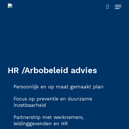
Skip
Menu
to
search
main
content
HR /Arbobeleid advies
Persoonlijk en op maat gemaakt plan
Focus op preventie en duurzame
inzetbaarheid
Partnership met werknemers,
leidinggevenden en HR