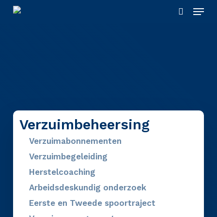
Skip
Menu
to
search
main
content
Verzuimbeheersing
Verzuimabonnementen
Verzuimbegeleiding
Herstelcoaching
Arbeidsdeskundig onderzoek
Eerste en Tweede spoortraject