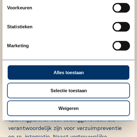
Voorkeuren
Statistieken
Marketing
Alles toestaan
Wat doet Medisch Consult?
Selectie toestaan
Wij bevorderen het
herstelgedrag
van uw
Weigeren
medewerkers en fungeren als
sparringpartner voor leidinggevenden die
verantwoordelijk zijn voor verzuimpreventie
en re-integratie. Naast vertrouwelijke