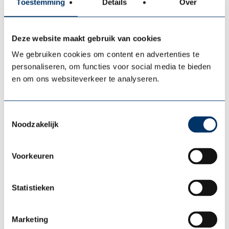
Toestemming
Details
Over
en spoedige re-integratie.
Uw medewerkers gezond en vitaal
blijven
– Care, door middel van
Deze website maakt gebruik van cookies
preventieve ondersteuning en
We gebruiken cookies om content en advertenties te
vitaliteitsprogramma’s.
personaliseren, om functies voor social media te bieden
Uw managementteam en
en om ons websiteverkeer te analyseren.
leidinggevenden continu kunnen
ontwikkelen
– Top Care, via consultancy
Toestemmingsselectie
en coaching op het gebied van
Noodzakelijk
leiderschap.
Voorkeuren
Op deze manier worden uw mensen beter
ondersteund, blijft hun gezondheid
Statistieken
gewaarborgd en wordt uw organisatie
optimaal ingericht om ziekteverzuim zoveel
Marketing
mogelijk te beperken. Een hoog