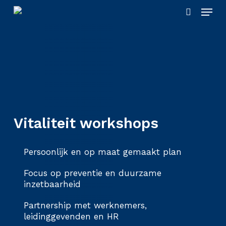
Skip
Menu
to
search
main
content
Vitaliteit workshops
Persoonlijk en op maat gemaakt plan
Focus op preventie en duurzame
inzetbaarheid
Partnership met werknemers,
leidinggevenden en HR