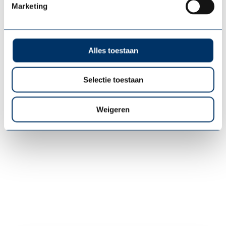
Marketing
organisatie, waar gezondheid, energie en
werkgeluk centraal staan.
Alles toestaan
Meer weten?
Neem vrijblijvend contact met ons op voor de
Selectie toestaan
mogelijkheden. Wij denken graag mee over
een vitaliteitsprogramma dat écht impact
maakt!
Weigeren