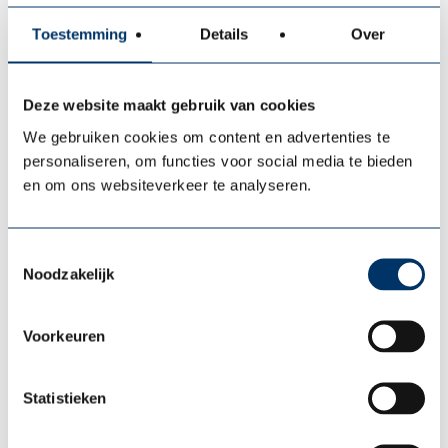
drijfveren en het vinden van balans
Toestemming
Details
Over
tussen werk en privé.
Voor wie?
Deze website maakt gebruik van cookies
Onze workshops zijn geschikt voor
We gebruiken cookies om content en advertenties te
personaliseren, om functies voor social media te bieden
organisaties die willen investeren in het
en om ons websiteverkeer te analyseren.
welzijn van hun medewerkers. We stemmen
het programma altijd af op de specifieke
wensen en uitdagingen binnen jouw
Toestemmingsselectie
organisatie.
Noodzakelijk
Resultaat:
Voorkeuren
Na afloop van de workshop gaan deelnemers
naar huis met concrete inzichten en
Statistieken
motivatie om zelf aan de slag te gaan. Zo
bouwen we samen aan een vitale