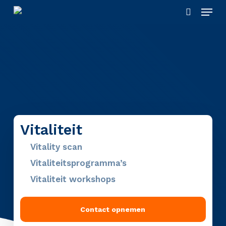
Skip
Menu
to
search
main
content
Vitaliteit
Vitality scan
Vitaliteitsprogramma’s
Vitaliteit workshops
Contact opnemen