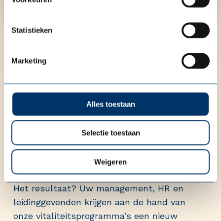
Wat doet Medisch Consult?
Statistieken
Om de vitaliteit binnen uw organisatie te
meten en te optimaliseren, hanteren wij vijf
Marketing
aangrijpingspunten: de vijf Vitamines V. Deze
geven snel inzicht en maken het eenvoudig
om te zien op welke gebieden er verbetering
Alles toestaan
nodig is.
Op basis van deze grondige inventarisatie
Selectie toestaan
door middel van onze Vitality Scan bieden we
gerichte adviezen en begeleiding.
Weigeren
Het resultaat? Uw management, HR en
leidinggevenden krijgen aan de hand van
onze vitaliteitsprogramma’s een nieuw