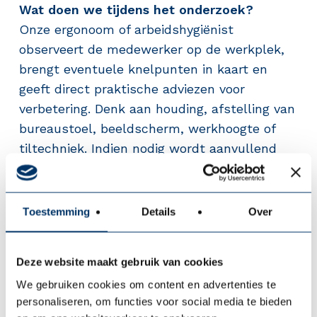
Wat doen we tijdens het onderzoek?
Onze ergonoom of arbeidshygiënist
observeert de medewerker op de werkplek,
brengt eventuele knelpunten in kaart en
geeft direct praktische adviezen voor
verbetering. Denk aan houding, afstelling van
bureaustoel, beeldscherm, werkhoogte of
tiltechniek. Indien nodig wordt aanvullend
advies uitgebracht voor aanpassingen of
hulpmiddelen.
Toestemming
Details
Over
Resultaat:
Deze website maakt gebruik van cookies
Persoonlijk adviesrapport met concrete
We gebruiken cookies om content en advertenties te
verbeterpunten
personaliseren, om functies voor social media te bieden
Minder fysieke belasting en klachten