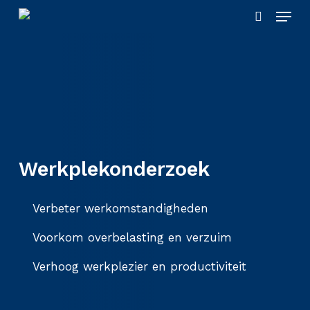
Skip
Menu
to
search
main
content
Werkplekonderzoek
Verbeter werkomstandigheden
Voorkom overbelasting en verzuim
Verhoog werkplezier en productiviteit