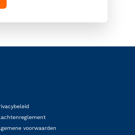
rivacybeleid
lachtenreglement
lgemene voorwaarden