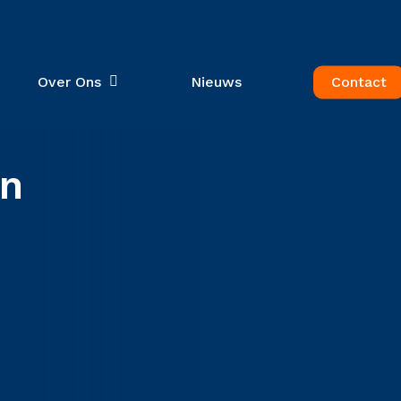
Over Ons
Nieuws
Contact
an
 te sluiten