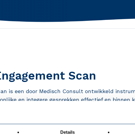
Engagement Scan
n is een door Medisch Consult ontwikkeld instrum
nlijke en integere gesprekken effectief en binnen ko
regen in de leiderschapsstijl, (team)werkcultuur, v
van de leidinggevenden.
Details
 het in kaart welke medewerkers in het team een ve