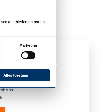
e handvatten voor
lf.
 media te bieden en om ons
Marketing
ie
Alles toestaan
kshops
k