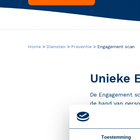
Home
>
Diensten
>
Preventie
>
Engagement scan
Unieke 
De Engagement sca
de hand van persoo
inzicht wordt verk
sturend vermogen 
Toestemming
Anderzijds brengt