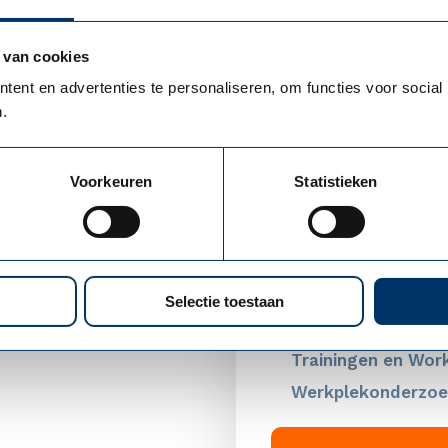
ere inzetbaarheid of verzuim. Het geeft ook concret
en en gezondheidsbewaking van het management ze
 van cookies
ent en advertenties te personaliseren, om functies voor social
.
Voorkeuren
Statistieken
Prevent
Engagement scan
RI&E
Selectie toestaan
PAGO / PMO
Trainingen en Wor
Werkplekonderzoe