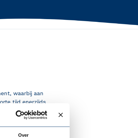
ent, waarbij aan
rte tijd enerzijds
erbindend en
Over
rhoogd risico